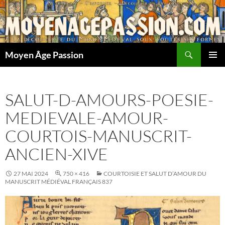
Aller
au
contenu
Recherche
Moyen Âge Passion
MENU
PRINCI
SALUT-D-AMOURS-POESIE-
MEDIEVALE-AMOUR-
COURTOIS-MANUSCRIT-
ANCIEN-XIVE
27 MAI 2024
750 × 416
COURTOISIE ET SALUT D’AMOUR DU
MANUSCRIT MÉDIÉVAL FRANÇAIS 837