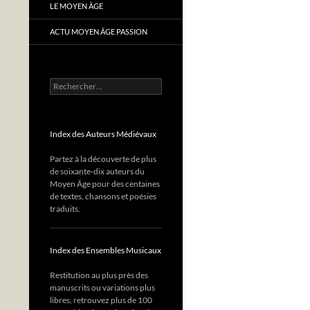
LE MOYEN ÂGE
ACTU MOYEN ÂGE PASSION
Rechercher :
Index des Auteurs Médiévaux
Partez à la découverte de plus
de soixante-dix auteurs du
Moyen Âge pour des centaines
de textes, chansons et poésies
traduits.
Index des Ensembles Musicaux
Restitution au plus près des
manuscrits ou variations plus
libres, retrouvez plus de 100