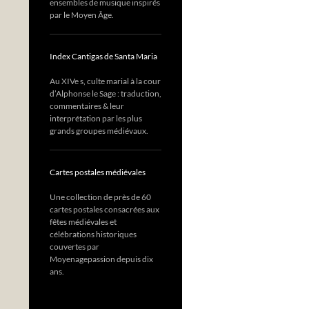
ensembles de musique inspirés
par le Moyen Âge.
Index Cantigas de Santa Maria
Au XIVe s, culte marial à la cour
d’Alphonse le Sage : traduction,
commentaires & leur
interprétation par les plus
grands groupes médiévaux.
Cartes postales médiévales
Une collection de près de 60
cartes postales consacrées aux
fêtes médiévales et
célébrations historiques
couvertes par
Moyenagepassion depuis dix
ans.