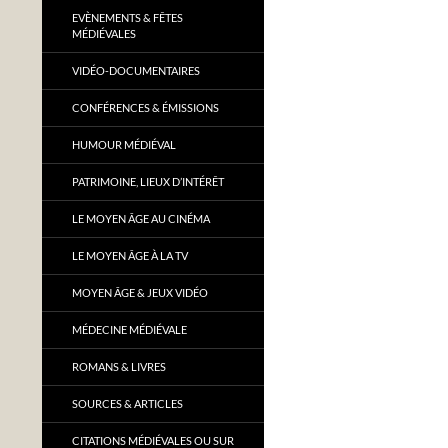
EVÈNEMENTS & FÊTES
MÉDIÉVALES
VIDÉO-DOCUMENTAIRES
CONFÉRENCES & ÉMISSIONS
HUMOUR MÉDIÉVAL
PATRIMOINE, LIEUX D’INTÉRÊT
LE MOYEN ÂGE AU CINÉMA
LE MOYEN ÂGE À LA TV
MOYEN ÂGE & JEUX VIDÉO
MÉDECINE MÉDIÉVALE
ROMANS & LIVRES
SOURCES & ARTICLES
CITATIONS MÉDIÉVALES OU SUR