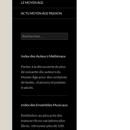
LE MOYEN ÂGE
ACTU MOYEN ÂGE PASSION
Rechercher :
Index des Auteurs Médiévaux
Partez à la découverte de plus
de soixante-dix auteurs du
Moyen Âge pour des centaines
de textes, chansons et poésies
traduits.
Index des Ensembles Musicaux
Restitution au plus près des
manuscrits ou variations plus
libres, retrouvez plus de 100