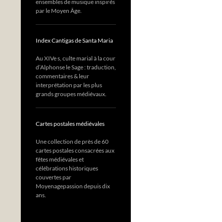
ensembles de musique inspirés
par le Moyen Âge.
Index Cantigas de Santa Maria
Au XIVe s, culte marial à la cour
d’Alphonse le Sage : traduction,
commentaires & leur
interprétation par les plus
grands groupes médiévaux.
Cartes postales médiévales
Une collection de près de 60
cartes postales consacrées aux
fêtes médiévales et
célébrations historiques
couvertes par
Moyenagepassion depuis dix
ans.