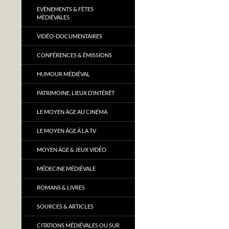
EVÈNEMENTS & FÊTES
MÉDIÉVALES
VIDÉO-DOCUMENTAIRES
CONFÉRENCES & ÉMISSIONS
HUMOUR MÉDIÉVAL
PATRIMOINE, LIEUX D’INTÉRÊT
LE MOYEN ÂGE AU CINÉMA
LE MOYEN ÂGE À LA TV
MOYEN ÂGE & JEUX VIDÉO
MÉDECINE MÉDIÉVALE
ROMANS & LIVRES
SOURCES & ARTICLES
CITATIONS MÉDIÉVALES OU SUR