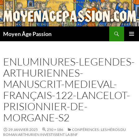
Aller
au
contenu
Recherche
Moyen Âge Passion
MENU
PRINCI
ENLUMINURES-LEGENDES-
ARTHURIENNES-
MANUSCRIT-MEDIEVAL-
FRANÇAIS-122-LANCELOT-
PRISIONNIER-DE-
MORGANE-S2
29 JANVIER 2025
250 × 186
CONFÉRENCES : LES HÉROS DU
ROMAN ARTHURIEN INVESTISSENT LA BNF