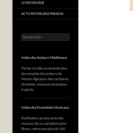
LE MOYEN ÂGE
ACTU MOYEN ÂGE PASSION
Rechercher :
Index des Auteurs Médiévaux
Partez à la découverte de plus
de soixante-dix auteurs du
Moyen Âge pour des centaines
de textes, chansons et poésies
traduits.
Index des Ensembles Musicaux
Restitution au plus près des
manuscrits ou variations plus
libres, retrouvez plus de 100