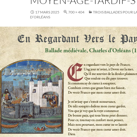
MOYEN-ÂGE-TARDIF-S
17 MARS 2025
700 × 404
TROIS BALLADES POUR LA
D’ORLÉANS