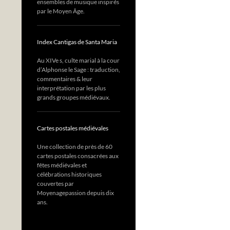
ensembles de musique inspirés
par le Moyen Âge.
Index Cantigas de Santa Maria
Au XIVe s, culte marial à la cour
d’Alphonse le Sage : traduction,
commentaires & leur
interprétation par les plus
grands groupes médiévaux.
Cartes postales médiévales
Une collection de près de 60
cartes postales consacrées aux
fêtes médiévales et
célébrations historiques
couvertes par
Moyenagepassion depuis dix
ans.