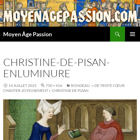
Aller
au
contenu
Recherche
Moyen Âge Passion
MENU
PRINCI
CHRISTINE-DE-PISAN-
ENLUMINURE
14 JUILLET 2025
750 × 416
RONDEAU : « DE TRISTE CŒUR
CHANTER JOYEUSEMENT », CHRISTINE DE PIZAN