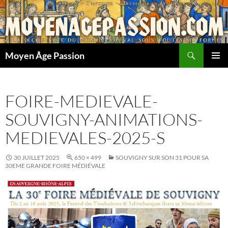
Aller
au
contenu
Recherche
Moyen Âge Passion
MENU
PRINCI
FOIRE-MEDIEVALE-
SOUVIGNY-ANIMATIONS-
MEDIEVALES-2025-S
30 JUILLET 2025
650 × 499
SOUVIGNY SUR SON 31 POUR SA
30EME GRANDE FOIRE MÉDIÉVALE