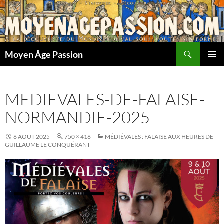
Aller
au
contenu
Recherche
Moyen Âge Passion
MENU
PRINCI
MEDIEVALES-DE-FALAISE-
NORMANDIE-2025
6 AOÛT 2025
750 × 416
MÉDIÉVALES : FALAISE AUX HEURES DE
GUILLAUME LE CONQUÉRANT