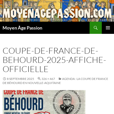
Aller
au
contenu
Recherche
Moyen Âge Passion
MENU
PRINCI
COUPE-DE-FRANCE-DE-
BEHOURD-2025-AFFICHE-
OFFICIELLE
8 SEPTEMBRE 2025
326 × 467
AGENDA : LA COUPE DE FRANCE
DE BÉHOURD EN NOUVELLE-AQUITAINE