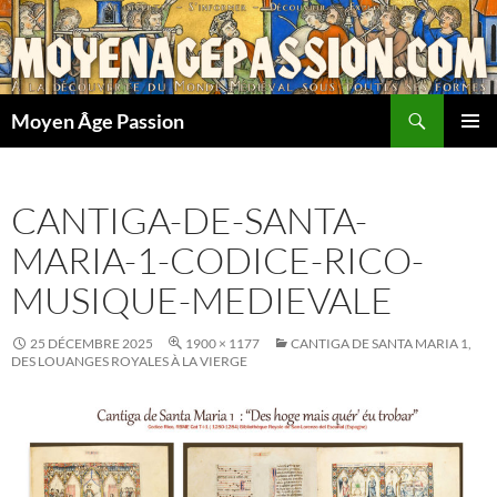
Aller
au
contenu
Recherche
Moyen Âge Passion
MENU
PRINCI
CANTIGA-DE-SANTA-
MARIA-1-CODICE-RICO-
MUSIQUE-MEDIEVALE
25 DÉCEMBRE 2025
1900 × 1177
CANTIGA DE SANTA MARIA 1,
DES LOUANGES ROYALES À LA VIERGE