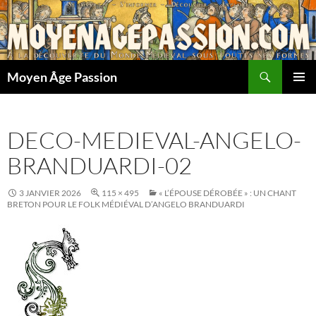
Aller
au
contenu
Recherche
Moyen Âge Passion
MENU
PRINCI
DECO-MEDIEVAL-ANGELO-
BRANDUARDI-02
3 JANVIER 2026
115 × 495
« L’ÉPOUSE DÉROBÉE » : UN CHANT
BRETON POUR LE FOLK MÉDIÉVAL D’ANGELO BRANDUARDI