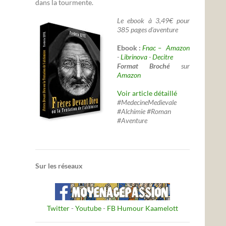
dans la tourmente.
Le ebook à 3,49€ pour
385 pages d'aventure
Ebook :
Fnac –
Amazon
-
Librinova
-
Decitre
Format Broché
sur
Amazon
Voir article détaillé
#MedecineMedievale
#Alchimie #Roman
#Aventure
Sur les réseaux
Twitter
-
Youtube
-
FB Humour Kaamelott