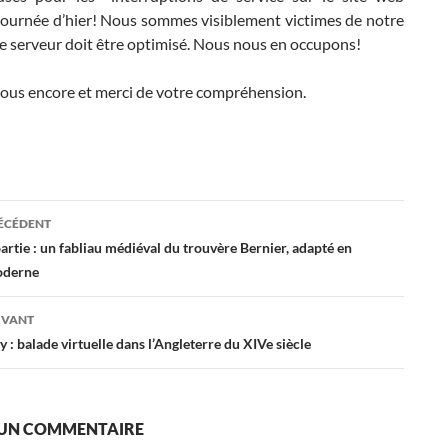
 journée d’hier! Nous sommes visiblement victimes de notre
le serveur doit être optimisé. Nous nous en occupons!
ous encore et merci de votre compréhension.
ation
RÉCÉDENT
artie : un fabliau médiéval du trouvère Bernier, adapté en
oderne
es
IVANT
 : balade virtuelle dans l’Angleterre du XIVe siècle
 UN COMMENTAIRE