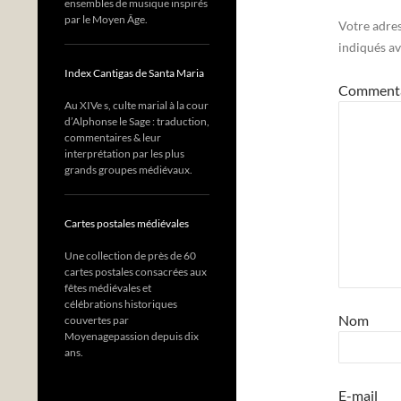
ensembles de musique inspirés
par le Moyen Âge.
Votre adres
indiqués a
Index Cantigas de Santa Maria
Comment
Au XIVe s, culte marial à la cour
d’Alphonse le Sage : traduction,
commentaires & leur
interprétation par les plus
grands groupes médiévaux.
Cartes postales médiévales
Une collection de près de 60
cartes postales consacrées aux
fêtes médiévales et
célébrations historiques
Nom
couvertes par
Moyenagepassion depuis dix
ans.
E-mail