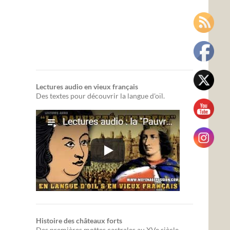
Lectures audio en vieux français
Des textes pour découvrir la langue d'oïl.
Histoire des châteaux forts
Des premières mottes castrales au XVe siècle