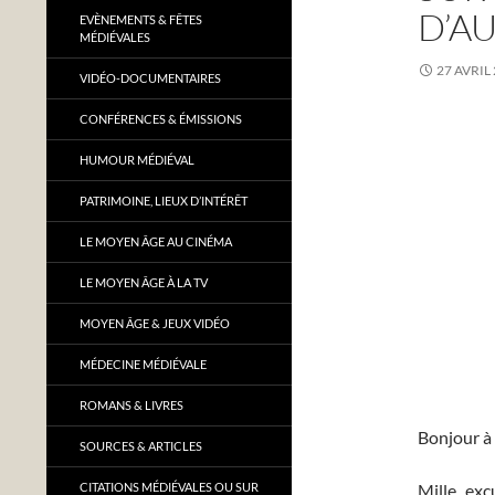
D’A
EVÈNEMENTS & FÊTES
MÉDIÉVALES
27 AVRIL
VIDÉO-DOCUMENTAIRES
CONFÉRENCES & ÉMISSIONS
HUMOUR MÉDIÉVAL
PATRIMOINE, LIEUX D’INTÉRÊT
LE MOYEN ÂGE AU CINÉMA
LE MOYEN ÂGE À LA TV
MOYEN ÂGE & JEUX VIDÉO
MÉDECINE MÉDIÉVALE
ROMANS & LIVRES
Bonjour à
SOURCES & ARTICLES
CITATIONS MÉDIÉVALES OU SUR
Mille exc