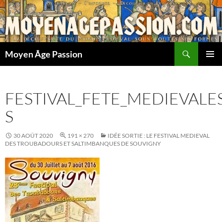
Aller
au
contenu
Recherche
Moyen Âge Passion
MENU
PRINCI
FESTIVAL_FETE_MEDIEVALE
S
30 AOÛT 2020
191 × 270
IDÉE SORTIE : LE FESTIVAL MEDIEVAL
DES TROUBADOURS ET SALTIMBANQUES DE SOUVIGNY