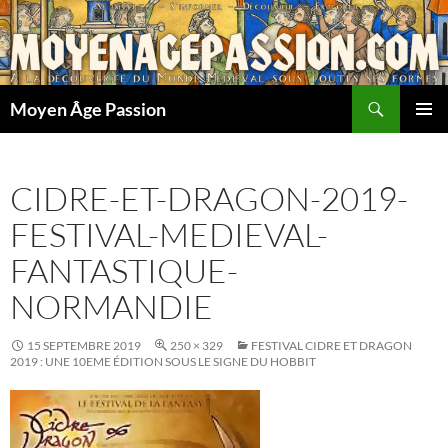
Aller
au
contenu
Recherche
Moyen Âge Passion
MENU
PRINCI
CIDRE-ET-DRAGON-2019-
FESTIVAL-MEDIEVAL-
FANTASTIQUE-
NORMANDIE
15 SEPTEMBRE 2019
250 × 329
FESTIVAL CIDRE ET DRAGON
2019 : UNE 10EME ÉDITION SOUS LE SIGNE DU HOBBIT