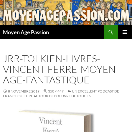
Aller
au
contenu
Recherche
Moyen Âge Passion
MENU
PRINCI
JRR-TOLKIEN-LIVRES-
VINCENT-FERRE-MOYEN-
AGE-FANTASTIQUE
8 NOVEMBRE 2019
350 × 447
UN EXCELLENT PODCAST DE
FRANCE CULTURE AUTOUR DE L’OEUVRE DE TOLKIEN