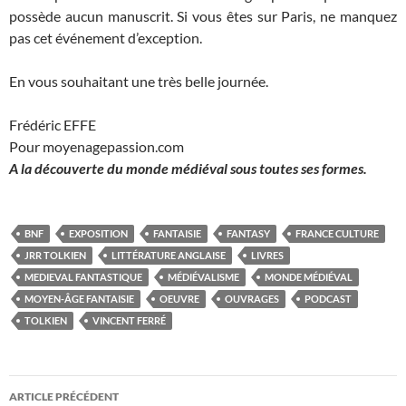
possède aucun manuscrit. Si vous êtes sur Paris, ne manquez
pas cet événement d’exception.
En vous souhaitant une très belle journée.
Frédéric EFFE
Pour moyenagepassion.com
A la découverte du monde médiéval sous toutes ses formes.
BNF
EXPOSITION
FANTAISIE
FANTASY
FRANCE CULTURE
JRR TOLKIEN
LITTÉRATURE ANGLAISE
LIVRES
MEDIEVAL FANTASTIQUE
MÉDIÉVALISME
MONDE MÉDIÉVAL
MOYEN-ÂGE FANTAISIE
OEUVRE
OUVRAGES
PODCAST
TOLKIEN
VINCENT FERRÉ
Navigation
ARTICLE PRÉCÉDENT