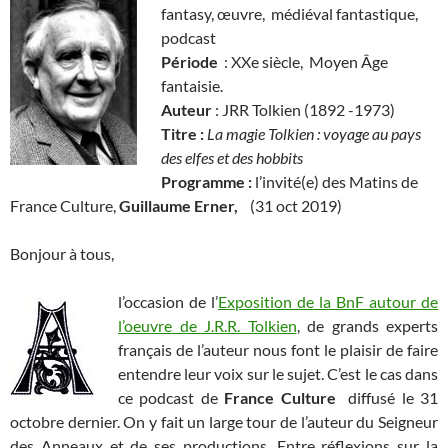
fantasy, œuvre, médiéval fantastique,
podcast
Période
: XXe siècle, Moyen Âge
fantaisie.
Auteur
: JRR Tolkien (1892 -1973)
Titre :
La magie Tolkien : voyage au pays
des elfes et des hobbits
Programme :
l’invité(e) des Matins de
France Culture,
Guillaume Erner,
(31 oct 2019)
Bonjour à tous,
l’occasion de l’
Exposition de la BnF autour de
l’oeuvre de J.R.R. Tolkien
, de grands experts
français de l’auteur nous font le plaisir de faire
entendre leur voix sur le sujet. C’est le cas dans
ce podcast de
France Culture
diffusé le 31
octobre dernier. On y fait un large tour de l’auteur du Seigneur
des Anneaux et de ses productions. Entre réflexions sur la