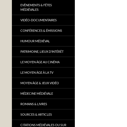
EVÈNEMENTS & FÊTES
MÉDIÉVALES
VIDÉO-DOCUMENTAIRES
CONFÉRENCES & ÉMISSIONS
HUMOUR MÉDIÉVAL
PATRIMOINE, LIEUX D’INTÉRÊT
LE MOYEN ÂGE AU CINÉMA
LE MOYEN ÂGE À LA TV
MOYEN ÂGE & JEUX VIDÉO
MÉDECINE MÉDIÉVALE
ROMANS & LIVRES
SOURCES & ARTICLES
CITATIONS MÉDIÉVALES OU SUR