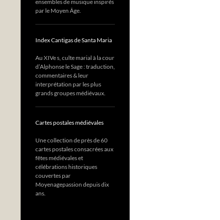
ensembles de musique inspirés
par le Moyen Âge.
Index Cantigas de Santa Maria
Au XIVe s, culte marial à la cour
d’Alphonse le Sage : traduction,
commentaires & leur
interprétation par les plus
grands groupes médiévaux.
Cartes postales médiévales
Une collection de près de 60
cartes postales consacrées aux
fêtes médiévales et
célébrations historiques
couvertes par
Moyenagepassion depuis dix
ans.