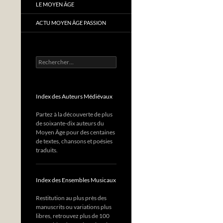
LE MOYEN ÂGE
ACTU MOYEN ÂGE PASSION
Rechercher :
Index des Auteurs Médiévaux
Partez à la découverte de plus
de soixante-dix auteurs du
Moyen Âge pour des centaines
de textes, chansons et poésies
traduits.
Index des Ensembles Musicaux
Restitution au plus près des
manuscrits ou variations plus
libres, retrouvez plus de 100