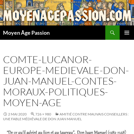
Aller
au
contenu
Recherche
Moyen Âge Passion
MENU
PRINCI
COMTE-LUCANOR-
EUROPE-MEDIEVALE-DON-
JUAN-MANUEL-CONTES-
MORAUX-POLITIQUES-
MOYEN-AGE
2 MAI 2020
726 × 980
AMITIÉ CONTRE MAUVAIS CONSEILLERS :
UNE FABLE MÉDIÉVALE DE DON JUAN MANUEL