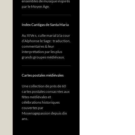
ensembles de musique inspirés
par le Moyen Âge.
Index Cantigas de Santa Maria
Au XIVe s, culte marial à la cour
d’Alphonse le Sage : traduction,
commentaires & leur
interprétation par les plus
grands groupes médiévaux.
Cartes postales médiévales
Une collection de près de 60
cartes postales consacrées aux
fêtes médiévales et
célébrations historiques
couvertes par
Moyenagepassion depuis dix
ans.