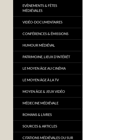
EVÈNEMENTS & FÊTES
MÉDIÉVALES
VIDÉO-DOCUMENTAIRES
CONFÉRENCES & ÉMISSIONS
HUMOUR MÉDIÉVAL
PATRIMOINE, LIEUX D’INTÉRÊT
LE MOYEN ÂGE AU CINÉMA
LE MOYEN ÂGE À LA TV
MOYEN ÂGE & JEUX VIDÉO
MÉDECINE MÉDIÉVALE
ROMANS & LIVRES
SOURCES & ARTICLES
CITATIONS MÉDIÉVALES OU SUR