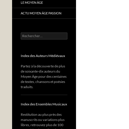
LE MOYEN ÂGE
ACTU MOYEN ÂGE PASSION
Rechercher :
Index des Auteurs Médiévaux
Partez à la découverte de plus
de soixante-dix auteurs du
Moyen Âge pour des centaines
de textes, chansons et poésies
traduits.
Index des Ensembles Musicaux
Restitution au plus près des
manuscrits ou variations plus
libres, retrouvez plus de 100