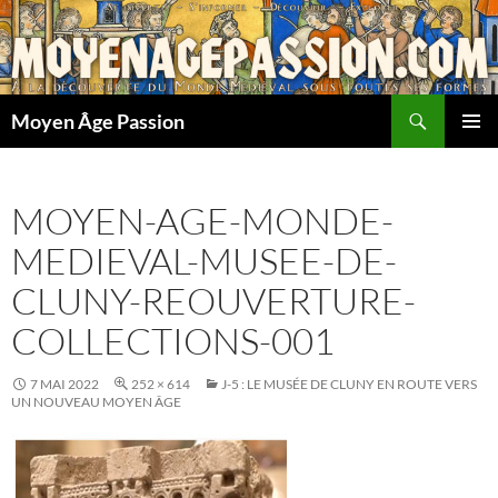
Aller
au
contenu
Recherche
Moyen Âge Passion
MENU
PRINCI
MOYEN-AGE-MONDE-
MEDIEVAL-MUSEE-DE-
CLUNY-REOUVERTURE-
COLLECTIONS-001
7 MAI 2022
252 × 614
J-5 : LE MUSÉE DE CLUNY EN ROUTE VERS
UN NOUVEAU MOYEN ÂGE