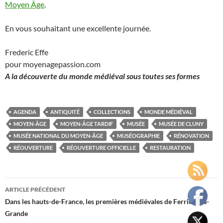
Moyen Âge
.
En vous souhaitant une excellente journée.
Frederic Effe
pour moyenagepassion.com
A la découverte du monde médiéval sous toutes ses formes
AGENDA
ANTIQUITÉ
COLLECTIONS
MONDE MÉDIÉVAL
MOYEN-ÂGE
MOYEN-ÂGE TARDIF
MUSÉE
MUSÉE DE CLUNY
MUSÉE NATIONAL DU MOYEN-ÂGE
MUSÉOGRAPHIE
RÉNOVATION
RÉOUVERTURE
RÉOUVERTURE OFFICIELLE
RESTAURATION
Navigation
ARTICLE PRÉCÉDENT
des
Dans les hauts-de-France, les premières médiévales de Ferrière-la-
Grande
articles