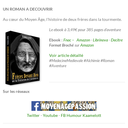
UN ROMAN A DECOUVRIR
Au cœur du Moyen Âge, l'histoire de deux frères dans la tourmente.
Le ebook à 3,49€ pour 385 pages d'aventure
Ebook :
Fnac –
Amazon
-
Librinova
-
Decitre
Format Broché
sur
Amazon
Voir article détaillé
#MedecineMedievale #Alchimie #Roman
#Aventure
Sur les réseaux
Twitter
-
Youtube
-
FB Humour Kaamelott