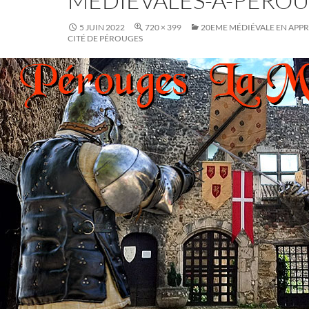
MEDIEVALES-A-PEROU
5 JUIN 2022
720 × 399
20EME MÉDIÉVALE EN APPR
CITÉ DE PÉROUGES