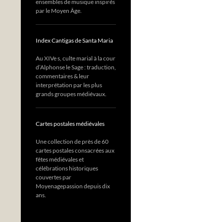
ensembles de musique inspirés
par le Moyen Âge.
Index Cantigas de Santa Maria
Au XIVe s, culte marial à la cour
d’Alphonse le Sage : traduction,
commentaires & leur
interprétation par les plus
grands groupes médiévaux.
Cartes postales médiévales
Une collection de près de 60
cartes postales consacrées aux
fêtes médiévales et
célébrations historiques
couvertes par
Moyenagepassion depuis dix
ans.