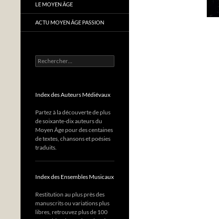
LE MOYEN ÂGE
ACTU MOYEN ÂGE PASSION
Rechercher :
Index des Auteurs Médiévaux
Partez à la découverte de plus
de soixante-dix auteurs du
Moyen Âge pour des centaines
de textes, chansons et poésies
traduits.
Index des Ensembles Musicaux
Restitution au plus près des
manuscrits ou variations plus
libres, retrouvez plus de 100