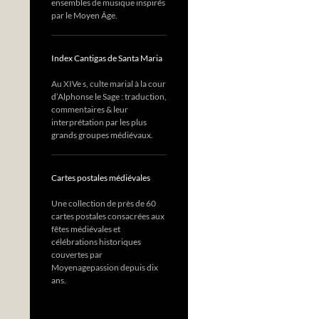
ensembles de musique inspirés
par le Moyen Âge.
Index Cantigas de Santa Maria
Au XIVe s, culte marial à la cour
d’Alphonse le Sage : traduction,
commentaires & leur
interprétation par les plus
grands groupes médiévaux.
Cartes postales médiévales
Une collection de près de 60
cartes postales consacrées aux
fêtes médiévales et
célébrations historiques
couvertes par
Moyenagepassion depuis dix
ans.