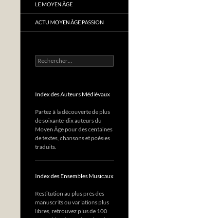
LE MOYEN ÂGE
ACTU MOYEN ÂGE PASSION
Rechercher :
Index des Auteurs Médiévaux
Partez à la découverte de plus
de soixante-dix auteurs du
Moyen Âge pour des centaines
de textes, chansons et poésies
traduits.
Index des Ensembles Musicaux
Restitution au plus près des
manuscrits ou variations plus
libres, retrouvez plus de 100