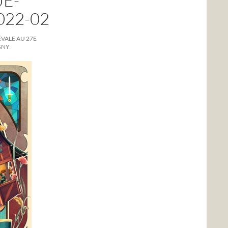
E-
022-02
ÉVALE AU 27E
GNY