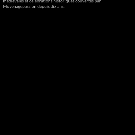
médiévales et célébrations historiques couvertes par
Moyenagepassion depuis dix ans.