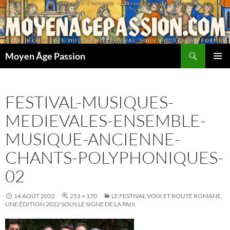
Aller
au
contenu
Recherche
Moyen Âge Passion
MENU
PRINCI
FESTIVAL-MUSIQUES-
MEDIEVALES-ENSEMBLE-
MUSIQUE-ANCIENNE-
CHANTS-POLYPHONIQUES-
02
14 AOÛT 2022
251 × 170
LE FESTIVAL VOIX ET ROUTE ROMANE,
UNE ÉDITION 2022 SOUS LE SIGNE DE LA PAIX