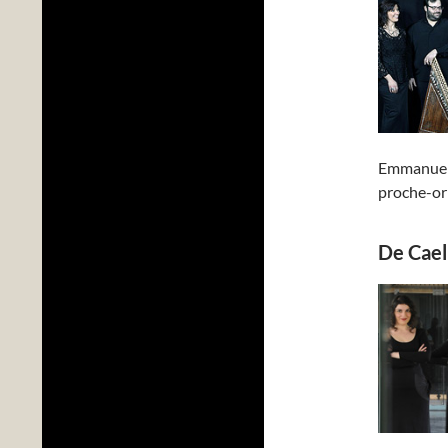
Emmanuel 
proche-ori
De Cael