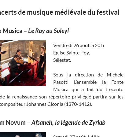
ncerts de musique médiévale du festival
e Musica
–
Le Ray au Soleyl
Vendredi 26 août, à 20 h
Eglise Sainte-Foy,
Sélestat.
Sous la direction de Michele
Pasotti L’ensemble la Fonte
Musica qui a fait du trecento
 de la renaissance son répertoire privilégié partira sur les
 compositeur Johannes Ciconia (1370-1412).
um Novum
–
Afsaneh, la légende de Zyriab
Samedi 27 août, à 18 h