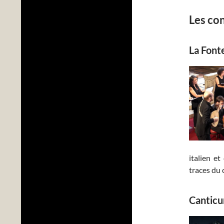
Les co
La Font
italien et
traces du
Cantic