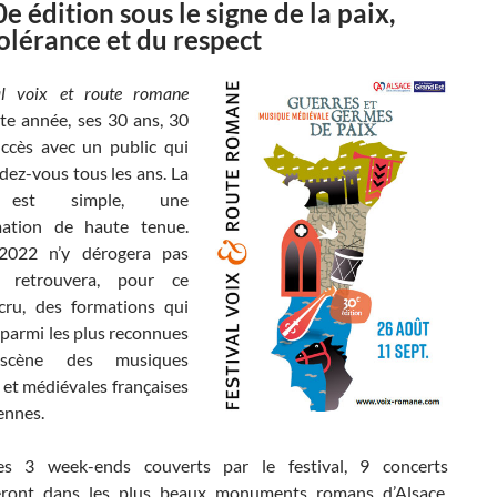
e édition sous le signe de la paix,
tolérance et du respect
al voix et route romane
tte année, ses 30 ans, 30
ccès avec un public qui
dez-vous tous les ans. La
e est simple, une
ation de haute tenue.
 2022 n’y dérogera pas
n retrouvera, pour ce
ru, des formations qui
parmi les plus reconnues
cène des musiques
 et médiévales françaises
ennes.
es 3 week-ends couverts par le festival, 9 concerts
eront dans les plus beaux monuments romans d’Alsace.