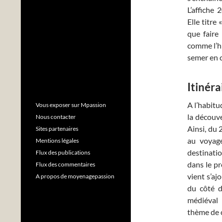
L’affiche 
Elle titre 
que faire
comme l’hi
semer en 
Itinéra
A l’habitud
Vous exposer sur Mpassion
la découve
Nous contacter
Ainsi, du 
Sites partenaires
au voyage
Mentions légales
destinati
Flux des publications
dans le p
Flux des commentaires
vient s’aj
A propos de moyenagepassion
du côté d
médiéval
thème de 