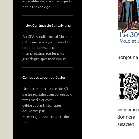
ensembles de musique inspirés
par le Moyen Âge.
Index Cantigas de Santa Maria
Au XIVe s, culte marial à la cour
d’Alphonse le Sage : traduction,
commentaires & leur
interprétation par les plus
Bonjour à 
grands groupes médiévaux.
Cartes postales médiévales
Une collection de près de 60
cartes postales consacrées aux
fêtes médiévales et
célébrations historiques
événement
couvertes par
donnera l
Moyenagepassion depuis dix
ans.
alsacien.