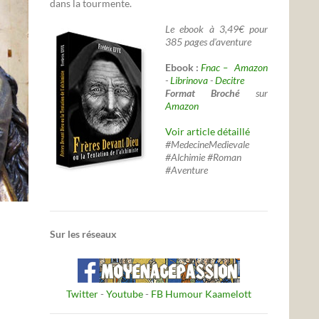
dans la tourmente.
Le ebook à 3,49€ pour
385 pages d'aventure
Ebook :
Fnac –
Amazon
-
Librinova
-
Decitre
Format Broché
sur
Amazon
Voir article détaillé
#MedecineMedievale
#Alchimie #Roman
#Aventure
Sur les réseaux
Twitter
-
Youtube
-
FB Humour Kaamelott