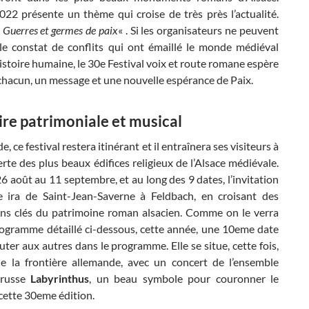
2022 présente un thème qui croise de très près l’actualité.
«
Guerres et germes de paix
« . Si les organisateurs ne peuvent
 le constat de conflits qui ont émaillé le monde médiéval
stoire humaine, le 30e Festival voix et route romane espère
chacun, un message et une nouvelle espérance de Paix.
ire patrimoniale et musical
e, ce festival restera itinérant et il entraînera ses visiteurs à
rte des plus beaux édifices religieux de l’Alsace médiévale.
26 août au 11 septembre, et au long des 9 dates, l’invitation
 ira de Saint-Jean-Saverne à Feldbach, en croisant des
ons clés du patrimoine roman alsacien. Comme on le verra
rogramme détaillé ci-dessous, cette année, une 10eme date
outer aux autres dans le programme. Elle se situe, cette fois,
e la frontière allemande, avec un concert de l’ensemble
 russe
Labyrinthus
, un beau symbole pour couronner le
cette 30eme édition.