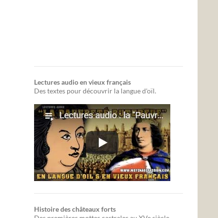
Lectures audio en vieux français
Des textes pour découvrir la langue d'oïl.
Histoire des châteaux forts
Des premières mottes castrales au XVe siècle