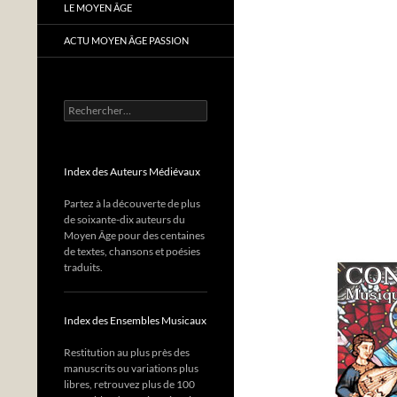
LE MOYEN ÂGE
ACTU MOYEN ÂGE PASSION
Rechercher :
Index des Auteurs Médiévaux
Partez à la découverte de plus
de soixante-dix auteurs du
Moyen Âge pour des centaines
de textes, chansons et poésies
traduits.
Index des Ensembles Musicaux
Restitution au plus près des
manuscrits ou variations plus
libres, retrouvez plus de 100