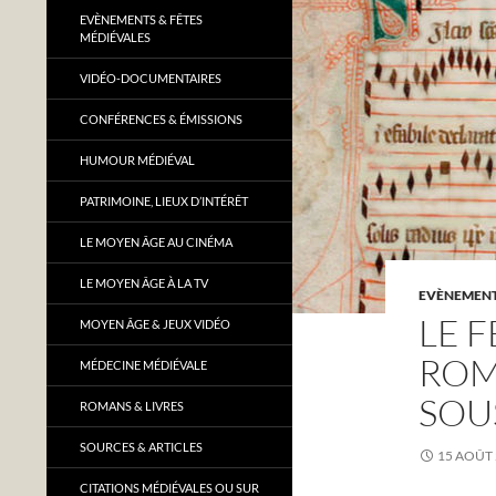
EVÈNEMENTS & FÊTES
MÉDIÉVALES
VIDÉO-DOCUMENTAIRES
CONFÉRENCES & ÉMISSIONS
HUMOUR MÉDIÉVAL
PATRIMOINE, LIEUX D’INTÉRÊT
LE MOYEN ÂGE AU CINÉMA
LE MOYEN ÂGE À LA TV
EVÈNEMENTS
LE F
MOYEN ÂGE & JEUX VIDÉO
ROM
MÉDECINE MÉDIÉVALE
SOUS
ROMANS & LIVRES
SOURCES & ARTICLES
15 AOÛT
CITATIONS MÉDIÉVALES OU SUR