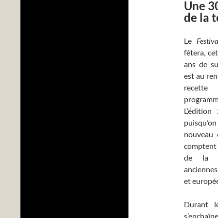
Une 30
de la 
Le
Festiv
fêtera, ce
ans de su
est au ren
recett
programm
L’édition
puisqu’o
nouveau c
comptent 
de la s
anciennes
et europé
Durant l
s’enchaîn