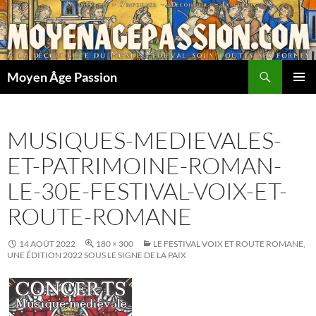
Aller
au
contenu
Recherche
Moyen Âge Passion
MENU
PRINCI
MUSIQUES-MEDIEVALES-
ET-PATRIMOINE-ROMAN-
LE-30E-FESTIVAL-VOIX-ET-
ROUTE-ROMANE
14 AOÛT 2022
180 × 300
LE FESTIVAL VOIX ET ROUTE ROMANE,
UNE ÉDITION 2022 SOUS LE SIGNE DE LA PAIX