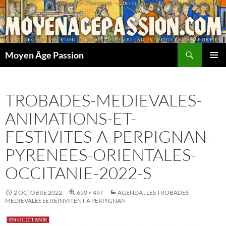
Aller
au
contenu
Recherche
Moyen Âge Passion
MENU
PRINCI
TROBADES-MEDIEVALES-
ANIMATIONS-ET-
FESTIVITES-A-PERPIGNAN-
PYRENEES-ORIENTALES-
OCCITANIE-2022-S
2 OCTOBRE 2022
650 × 497
AGENDA : LES TROBADES
MÉDIÉVALES SE RÉINVITENT À PERPIGNAN