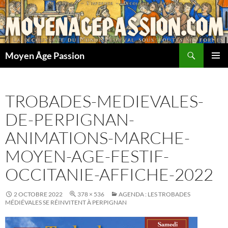
Aller
au
contenu
Recherche
Moyen Âge Passion
MENU
PRINCI
TROBADES-MEDIEVALES-
DE-PERPIGNAN-
ANIMATIONS-MARCHE-
MOYEN-AGE-FESTIF-
OCCITANIE-AFFICHE-2022
2 OCTOBRE 2022
378 × 536
AGENDA : LES TROBADES
MÉDIÉVALES SE RÉINVITENT À PERPIGNAN