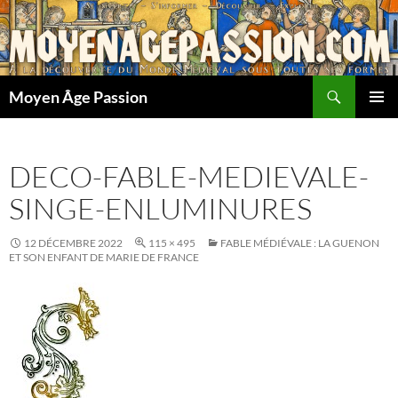
Aller
au
contenu
Recherche
Moyen Âge Passion
MENU
PRINCI
DECO-FABLE-MEDIEVALE-
SINGE-ENLUMINURES
12 DÉCEMBRE 2022
115 × 495
FABLE MÉDIÉVALE : LA GUENON
ET SON ENFANT DE MARIE DE FRANCE