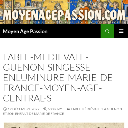
Aller
au
contenu
Recherche
Moyen Âge Passion
MENU
PRINCI
FABLE-MEDIEVALE-
GUENON-SINGESSE-
ENLUMINURE-MARIE-DE-
FRANCE-MOYEN-AGE-
CENTRAL-S
12 DÉCEMBRE 2022
600 × 621
FABLE MÉDIÉVALE : LA GUENON
ET SON ENFANT DE MARIE DE FRANCE