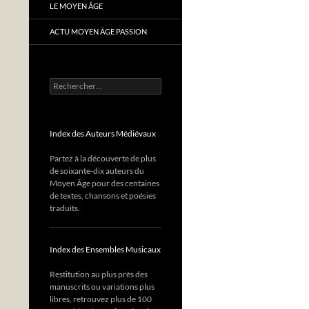
LE MOYEN ÂGE
ACTU MOYEN ÂGE PASSION
Rechercher :
Index des Auteurs Médiévaux
Partez à la découverte de plus
de soixante-dix auteurs du
Moyen Âge pour des centaines
de textes, chansons et poésies
traduits.
Index des Ensembles Musicaux
Restitution au plus près des
manuscrits ou variations plus
libres, retrouvez plus de 100