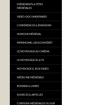
EVÈNEMENTS & FÊTES
MÉDIÉVALES
VIDÉO-DOCUMENTAIRES
CONFÉRENCES & ÉMISSIONS
HUMOUR MÉDIÉVAL
PATRIMOINE, LIEUX D’INTÉRÊT
LE MOYEN ÂGE AU CINÉMA
LE MOYEN ÂGE À LA TV
MOYEN ÂGE & JEUX VIDÉO
MÉDECINE MÉDIÉVALE
ROMANS & LIVRES
SOURCES & ARTICLES
CITATIONS MÉDIÉVALES OU SUR