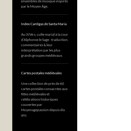
ensembles de musique inspirés
par le Moyen Âge.
Index Cantigas de Santa Maria
Au XIVe s, culte marial à la cour
d’Alphonse le Sage : traduction,
commentaires & leur
interprétation par les plus
grands groupes médiévaux.
Cartes postales médiévales
Une collection de près de 60
cartes postales consacrées aux
fêtes médiévales et
célébrations historiques
couvertes par
Moyenagepassion depuis dix
ans.