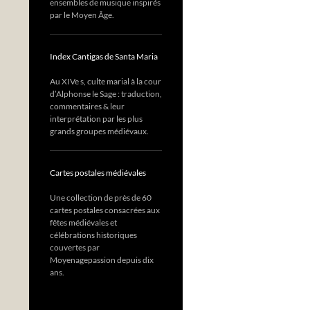
ensembles de musique inspirés
par le Moyen Âge.
Index Cantigas de Santa Maria
Au XIVe s, culte marial à la cour
d’Alphonse le Sage : traduction,
commentaires & leur
interprétation par les plus
grands groupes médiévaux.
Cartes postales médiévales
Une collection de près de 60
cartes postales consacrées aux
fêtes médiévales et
célébrations historiques
couvertes par
Moyenagepassion depuis dix
ans.