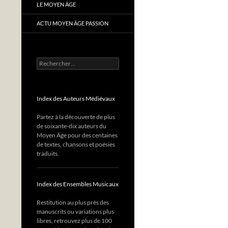
LE MOYEN ÂGE
ACTU MOYEN ÂGE PASSION
Rechercher :
Index des Auteurs Médiévaux
Partez à la découverte de plus
de soixante-dix auteurs du
Moyen Âge pour des centaines
de textes, chansons et poésies
traduits.
Index des Ensembles Musicaux
Restitution au plus près des
manuscrits ou variations plus
libres, retrouvez plus de 100