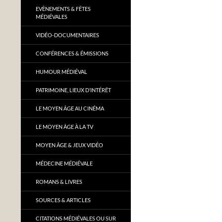
EVÈNEMENTS & FÊTES
MÉDIÉVALES
VIDÉO-DOCUMENTAIRES
CONFÉRENCES & ÉMISSIONS
HUMOUR MÉDIÉVAL
PATRIMOINE, LIEUX D’INTÉRÊT
LE MOYEN ÂGE AU CINÉMA
LE MOYEN ÂGE À LA TV
MOYEN ÂGE & JEUX VIDÉO
MÉDECINE MÉDIÉVALE
ROMANS & LIVRES
SOURCES & ARTICLES
CITATIONS MÉDIÉVALES OU SUR