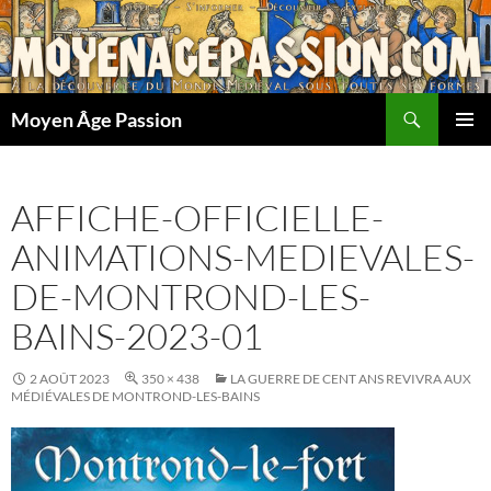
Aller
au
contenu
Recherche
Moyen Âge Passion
MENU
PRINCI
AFFICHE-OFFICIELLE-
ANIMATIONS-MEDIEVALES-
DE-MONTROND-LES-
BAINS-2023-01
2 AOÛT 2023
350 × 438
LA GUERRE DE CENT ANS REVIVRA AUX
MÉDIÉVALES DE MONTROND-LES-BAINS