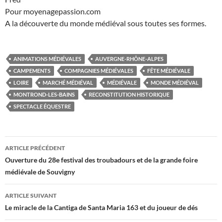
Pour moyenagepassion.com
A la découverte du monde médiéval sous toutes ses formes.
ANIMATIONS MÉDIÉVALES
AUVERGNE-RHÔNE-ALPES
CAMPEMENTS
COMPAGNIES MÉDIÉVALES
FÊTE MÉDIÉVALE
LOIRE
MARCHÉ MÉDIÉVAL
MÉDIÉVALE
MONDE MÉDIÉVAL
MONTROND-LES-BAINS
RECONSTITUTION HISTORIQUE
SPECTACLE ÉQUESTRE
Navigation
ARTICLE PRÉCÉDENT
des
Ouverture du 28e festival des troubadours et de la grande foire
médiévale de Souvigny
articles
ARTICLE SUIVANT
Le miracle de la Cantiga de Santa Maria 163 et du joueur de dés