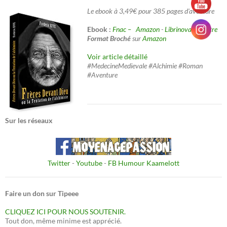
Le ebook à 3,49€ pour 385 pages d'aventure
Ebook :
Fnac –
Amazon
-
Librinova
-
Decitre
Format Broché
sur
Amazon
Voir article détaillé
#MedecineMedievale #Alchimie #Roman
#Aventure
Sur les réseaux
Twitter
-
Youtube
-
FB Humour Kaamelott
Faire un don sur Tipeee
CLIQUEZ ICI POUR NOUS SOUTENIR.
Tout don, même minime est apprécié.