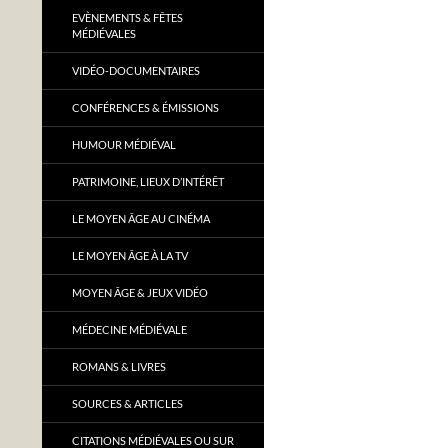
EVÈNEMENTS & FÊTES
MÉDIÉVALES
VIDÉO-DOCUMENTAIRES
CONFÉRENCES & ÉMISSIONS
HUMOUR MÉDIÉVAL
PATRIMOINE, LIEUX D’INTÉRÊT
LE MOYEN ÂGE AU CINÉMA
LE MOYEN ÂGE À LA TV
MOYEN ÂGE & JEUX VIDÉO
MÉDECINE MÉDIÉVALE
ROMANS & LIVRES
SOURCES & ARTICLES
CITATIONS MÉDIÉVALES OU SUR