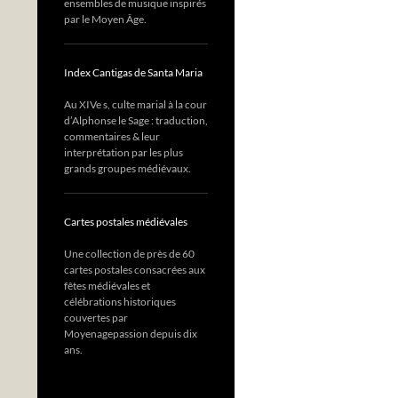
ensembles de musique inspirés
par le Moyen Âge.
Index Cantigas de Santa Maria
Au XIVe s, culte marial à la cour
d’Alphonse le Sage : traduction,
commentaires & leur
interprétation par les plus
grands groupes médiévaux.
Cartes postales médiévales
Une collection de près de 60
cartes postales consacrées aux
fêtes médiévales et
célébrations historiques
couvertes par
Moyenagepassion depuis dix
ans.