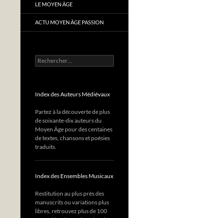
LE MOYEN ÂGE
ACTU MOYEN ÂGE PASSION
Rechercher :
Index des Auteurs Médiévaux
Partez à la découverte de plus
de soixante-dix auteurs du
Moyen Âge pour des centaines
de textes, chansons et poésies
traduits.
Index des Ensembles Musicaux
Restitution au plus près des
manuscrits ou variations plus
libres, retrouvez plus de 100