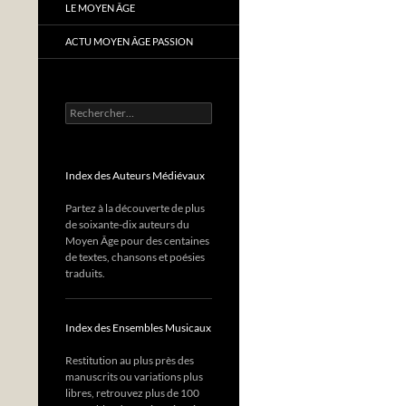
LE MOYEN ÂGE
ACTU MOYEN ÂGE PASSION
Rechercher :
Index des Auteurs Médiévaux
Partez à la découverte de plus
de soixante-dix auteurs du
Moyen Âge pour des centaines
de textes, chansons et poésies
traduits.
Index des Ensembles Musicaux
Restitution au plus près des
manuscrits ou variations plus
libres, retrouvez plus de 100