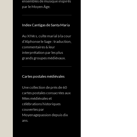
ensembles de musique inspirés
par le Moyen Âge.
Index Cantigas de Santa Maria
Au XIVe s, culte marial à la cour
d’Alphonse le Sage : traduction,
commentaires & leur
interprétation par les plus
grands groupes médiévaux.
Cartes postales médiévales
Une collection de près de 60
cartes postales consacrées aux
fêtes médiévales et
célébrations historiques
couvertes par
Moyenagepassion depuis dix
ans.