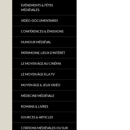
EVÈNEMENTS & FÊTES
MÉDIÉVALES
VIDÉO-DOCUMENTAIRES
CONFÉRENCES & ÉMISSIONS
HUMOUR MÉDIÉVAL
PATRIMOINE, LIEUX D’INTÉRÊT
LE MOYEN ÂGE AU CINÉMA
LE MOYEN ÂGE À LA TV
MOYEN ÂGE & JEUX VIDÉO
MÉDECINE MÉDIÉVALE
ROMANS & LIVRES
SOURCES & ARTICLES
CITATIONS MÉDIÉVALES OU SUR