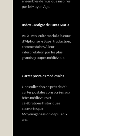
ensembles de musique inspirés
par le Moyen Âge.
Index Cantigas de Santa Maria
Au XIVe s, culte marial à la cour
d’Alphonse le Sage : traduction,
commentaires & leur
interprétation par les plus
grands groupes médiévaux.
Cartes postales médiévales
Une collection de près de 60
cartes postales consacrées aux
fêtes médiévales et
célébrations historiques
couvertes par
Moyenagepassion depuis dix
ans.