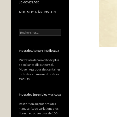
LE MOYEN ÂGE
ACTU MOYEN ÂGE PASSION
Rechercher :
Index des Auteurs Médiévaux
Partez à la découverte de plus
de soixante-dix auteurs du
Moyen Âge pour des centaines
de textes, chansons et poésies
traduits.
Index des Ensembles Musicaux
Restitution au plus près des
manuscrits ou variations plus
libres, retrouvez plus de 100