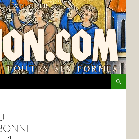
U-
BONNE-