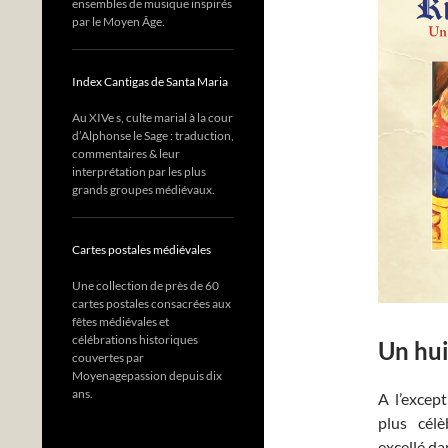
ensembles de musique inspirés
par le Moyen Âge.
Index Cantigas de Santa Maria
Au XIVe s, culte marial à la cour
d’Alphonse le Sage : traduction,
commentaires & leur
interprétation par les plus
grands groupes médiévaux.
Cartes postales médiévales
Une collection de près de 60
cartes postales consacrées aux
fêtes médiévales et
célébrations historiques
Un hui
couvertes par
Moyenagepassion depuis dix
ans.
A l’excep
plus célè
excellé da