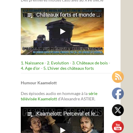
1. Naissance
-
2. Evolution
-
3. Châteaux de bois
-
4. Age d’or
-
5. L’hiver des châteaux forts
Humour Kaamelott
Des épisodes audio en hommage à la
série
télévisée Kaamelott
d'Alexandre ASTIER.