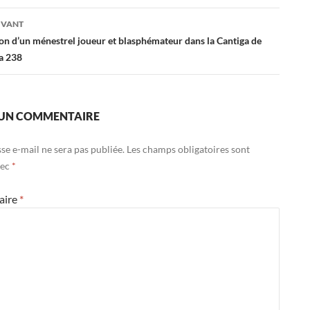
es
IVANT
on d’un ménestrel joueur et blasphémateur dans la Cantiga de
a 238
 UN COMMENTAIRE
se e-mail ne sera pas publiée.
Les champs obligatoires sont
vec
*
aire
*