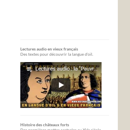
Lectures audio en vieux français
Des textes pour découvrir la langue d'oïl.
Histoire des châteaux forts
Des premières mottes castrales au XVe siècle