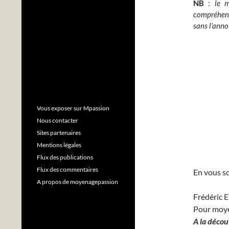
NB
:
le 
compréhensi
sans l’anno
Vous exposer sur Mpassion
Nous contacter
Sites partenaires
Mentions légales
Flux des publications
Flux des commentaires
En vous so
A propos de moyenagepassion
Frédéric 
Pour moy
A la décou