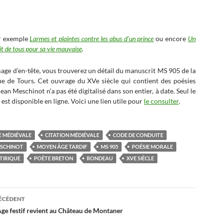
r exemple
Larmes et plaintes contre les abus d’un prince
ou encore
Un
t de tous pour sa vie mauvaise
.
image d’en-tête, vous trouverez un détail du manuscrit MS 905 de la
ue de Tours. Cet ouvrage du XVe siècle qui contient des poésies
Jean Meschinot n’a pas été digitalisé dans son entier, à date. Seul le
 est disponible en ligne. Voici une lien utile pour
le consulter
.
 MÉDIÉVALE
CITATION MÉDIÉVALE
CODE DE CONDUITE
ESCHINOT
MOYEN ÂGE TARDIF
MS 905
POÉSIE MORALE
ATIRIQUE
POÈTE BRETON
RONDEAU
XVE SIÈCLE
ation
RÉCÉDENT
ge festif revient au Château de Montaner