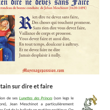
tain sur dire et faire
tion de ses
Lunettes des Princes
(son legs le
bre), Jean Meschinot a particulièrement
ns l’art de la ballade en matière poétique. On