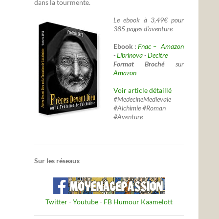
dans la tourmente.
Le ebook à 3,49€ pour
385 pages d'aventure
Ebook :
Fnac –
Amazon
-
Librinova
-
Decitre
Format Broché
sur
Amazon
Voir article détaillé
#MedecineMedievale
#Alchimie #Roman
#Aventure
Sur les réseaux
Twitter
-
Youtube
-
FB Humour Kaamelott