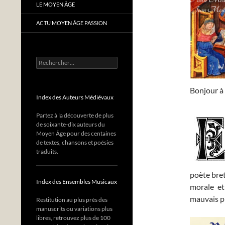
LE MOYEN ÂGE
ACTU MOYEN ÂGE PASSION
Rechercher :
Bonjour à 
Index des Auteurs Médiévaux
Partez à la découverte de plus
de soixante-dix auteurs du
Moyen Âge pour des centaines
de textes, chansons et poésies
traduits.
poète bret
Index des Ensembles Musicaux
morale et
mauvais pr
Restitution au plus près des
manuscrits ou variations plus
libres, retrouvez plus de 100