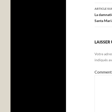
articl
ARTICLE SU
La damnati
Santa Mari
LAISSER
Votre adres
indiqués a
Comment