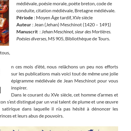
médiévale, poésie morale, poète breton, code de
conduite, citation médiévale, Bretagne médiévale.
Période
: Moyen Âge tardif, XVe siècle
Auteur
: Jean (Jehan) Meschinot (1420 – 1491)
Manuscrit
:
Jehan Meschinot, sieur des Mortières.
Poésies diverses
, MS 905, Bibliothèque de Tours.
tous,
n ces mois d’été, nous relâchons un peu nos efforts
sur les publications mais voici tout de même une jolie
épigramme médiévale de Jean Meschinot pour vous
inspirer.
Dans le courant du XVe siècle, cet homme d’armes et
on s’est distingué par un vrai talent de plume et une œuvre
 satirique dans laquelle il n’a pas hésité à dénoncer les
inces et leurs abus de pouvoirs.