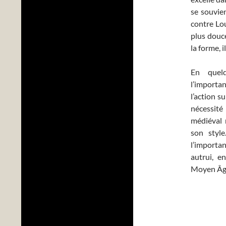
se souvie
contre Lo
plus douc
la forme, 
En quelq
l’importa
l’action s
nécessit
médiéval 
son style
l’importan
autrui, e
Moyen Âge 