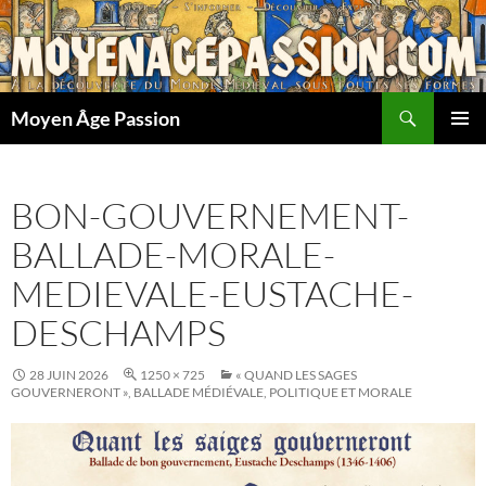
Aller
au
contenu
Recherche
Moyen Âge Passion
MENU
PRINCI
BON-GOUVERNEMENT-
BALLADE-MORALE-
MEDIEVALE-EUSTACHE-
DESCHAMPS
28 JUIN 2026
1250 × 725
« QUAND LES SAGES
GOUVERNERONT », BALLADE MÉDIÉVALE, POLITIQUE ET MORALE