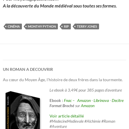
A la découverte du Monde médiéval sous toutes ses formes.
CINÉMA
MONTHY PYTHON
RIP
TERRY JONES
UN ROMAN A DECOUVRIR
Au cœur du Moyen Âge, l'histoire de deux frères dans la tourmente.
Le ebook à 3,49€ pour 385 pages d'aventure
Ebook :
Fnac –
Amazon
-
Librinova
-
Decitre
Format Broché
sur
Amazon
Voir article détaillé
#MedecineMedievale #Alchimie #Roman
#Aventure