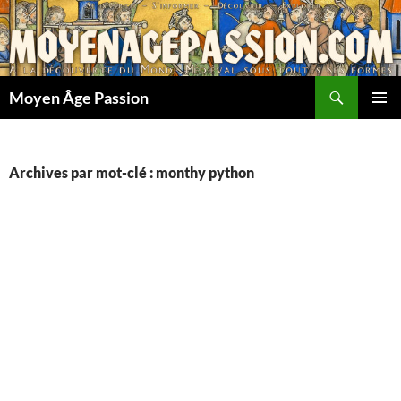
Aller
au
contenu
Recherche
Moyen Âge Passion
MENU
PRINCI
Archives par mot-clé : monthy python