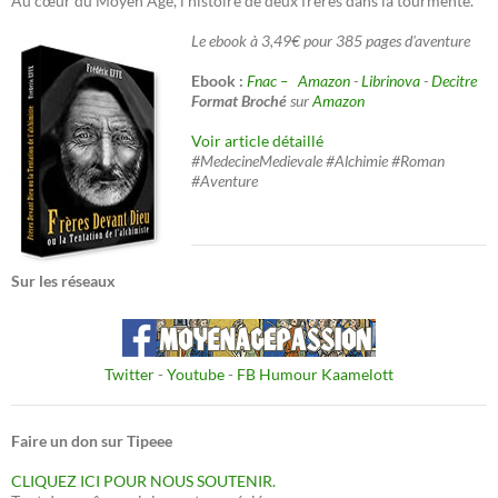
Au cœur du Moyen Âge, l'histoire de deux frères dans la tourmente.
Le ebook à 3,49€ pour 385 pages d'aventure
Ebook :
Fnac –
Amazon
-
Librinova
-
Decitre
Format Broché
sur
Amazon
Voir article détaillé
#MedecineMedievale #Alchimie #Roman
#Aventure
Sur les réseaux
Twitter
-
Youtube
-
FB Humour Kaamelott
Faire un don sur Tipeee
CLIQUEZ ICI POUR NOUS SOUTENIR.