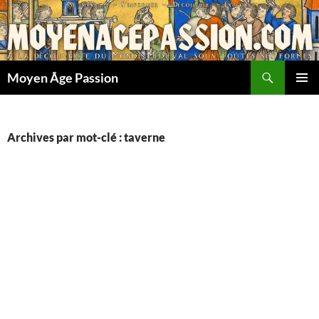
Aller
au
contenu
Recherche
Moyen Âge Passion
MENU
PRINCI
Archives par mot-clé : taverne