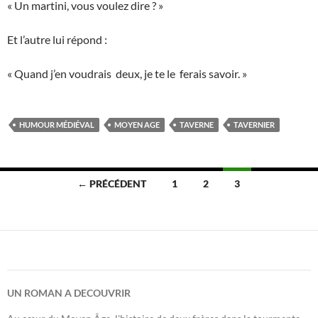
« Un martini, vous voulez dire ? »
Et l’autre lui répond :
« Quand j’en voudrais deux, je te le ferais savoir. »
HUMOUR MÉDIÉVAL
MOYEN AGE
TAVERNE
TAVERNIER
Navigation
← PRÉCÉDENT
1
2
3
des
articles
UN ROMAN A DECOUVRIR