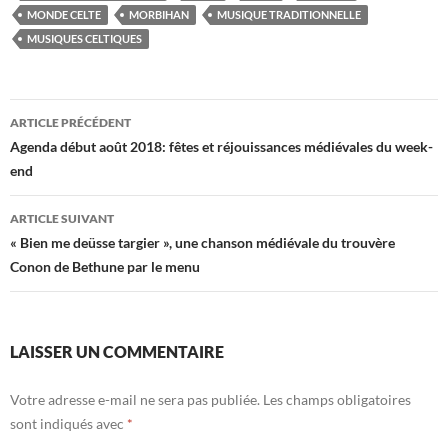
MONDE CELTE
MORBIHAN
MUSIQUE TRADITIONNELLE
MUSIQUES CELTIQUES
Navigation
ARTICLE PRÉCÉDENT
des
Agenda début août 2018: fêtes et réjouissances médiévales du week-
end
articles
ARTICLE SUIVANT
« Bien me deüsse targier », une chanson médiévale du trouvère
Conon de Bethune par le menu
LAISSER UN COMMENTAIRE
Votre adresse e-mail ne sera pas publiée.
Les champs obligatoires
sont indiqués avec
*