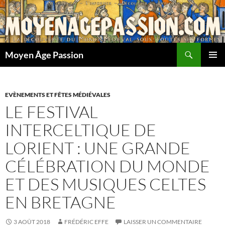
Aller
au
contenu
Recherche
Moyen Âge Passion
MENU
PRINCI
EVÈNEMENTS ET FÊTES MÉDIÉVALES
LE FESTIVAL
INTERCELTIQUE DE
LORIENT : UNE GRANDE
CÉLÉBRATION DU MONDE
ET DES MUSIQUES CELTES
EN BRETAGNE
3 AOÛT 2018
FRÉDÉRIC EFFE
LAISSER UN COMMENTAIRE