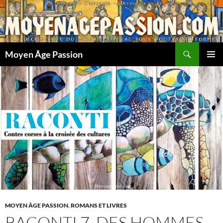
Aller
au
contenu
Recherche
Moyen Âge Passion
MENU
PRINCI
MOYEN ÂGE PASSION
,
ROMANS ET LIVRES
RACONTI 7, DES HOMMES,