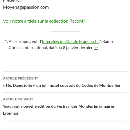
Moyenagepassion.com
Voir notre article sur la collection Raconti
A ce propos, voir l’
interview de Claude Franceschi
à Radio
Corsica International, daté du 8 janvier dernier.
↩︎
Navigation
ARTICLE PRÉCÉDENT
des
« Hé, Dame jolie », un joli motet courtois du Codex de Montpellier
articles
ARTICLE SUIVANT
Yggdrasil, nouvelle édition du Festival des Mondes Imaginaires
Lyonnais