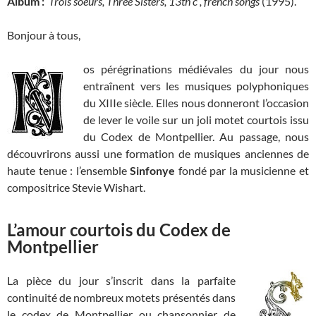
Album :
Trois soeurs, Three Sisters, 13th c , french songs
(1995).
Bonjour à tous,
os pérégrinations médiévales du jour nous
entraînent vers les musiques polyphoniques
du XIIIe siècle. Elles nous donneront l’occasion
de lever le voile sur un joli motet courtois issu
du Codex de Montpellier. Au passage, nous
découvrirons aussi une formation de musiques anciennes de
haute tenue : l’ensemble
Sinfonye
fondé par la musicienne et
compositrice Stevie Wishart.
L’amour courtois du Codex de
Montpellier
La pièce du jour s’inscrit dans la parfaite
continuité de nombreux motets présentés dans
le codex de Montpellier ou chansonnier de