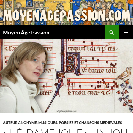
Aller
au
contenu
Recherche
Moyen Âge Passion
MENU
PRINCI
AUTEUR ANONYME
,
MUSIQUES, POÉSIES ET CHANSONS MÉDIÉVALES
« HÉ, DAME JOLIE », UN JOLI