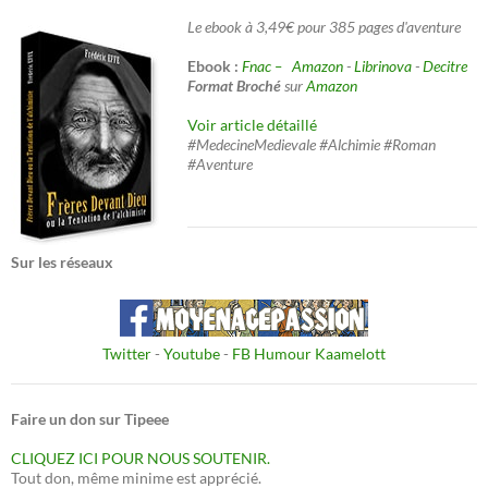
Le ebook à 3,49€ pour 385 pages d'aventure
Ebook :
Fnac –
Amazon
-
Librinova
-
Decitre
Format Broché
sur
Amazon
Voir article détaillé
#MedecineMedievale #Alchimie #Roman
#Aventure
Sur les réseaux
Twitter
-
Youtube
-
FB Humour Kaamelott
Faire un don sur Tipeee
CLIQUEZ ICI POUR NOUS SOUTENIR.
Tout don, même minime est apprécié.