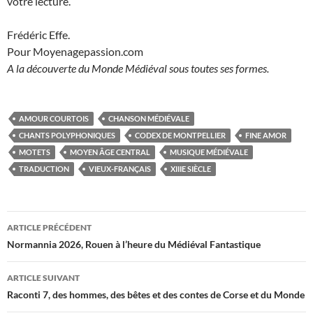
votre lecture.
Frédéric Effe.
Pour Moyenagepassion.com
A la découverte du Monde Médiéval sous toutes ses formes.
AMOUR COURTOIS
CHANSON MÉDIÉVALE
CHANTS POLYPHONIQUES
CODEX DE MONTPELLIER
FINE AMOR
MOTETS
MOYEN ÂGE CENTRAL
MUSIQUE MÉDIÉVALE
TRADUCTION
VIEUX-FRANÇAIS
XIIIE SIÈCLE
Navigation
ARTICLE PRÉCÉDENT
des
Normannia 2026, Rouen à l’heure du Médiéval Fantastique
articles
ARTICLE SUIVANT
Raconti 7, des hommes, des bêtes et des contes de Corse et du Monde