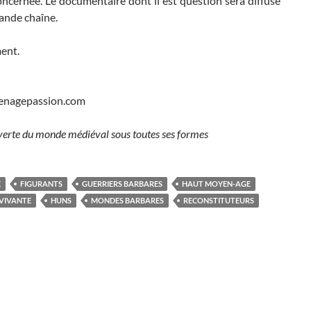
ncernée. Le documentaire dont il est question sera diffusé
ande chaîne.
ent.
enagepassion.com
verte du monde médiéval sous toutes ses formes
E
FIGURANTS
GUERRIERS BARBARES
HAUT MOYEN-AGE
 VIVANTE
HUNS
MONDES BARBARES
RECONSTITUTEURS