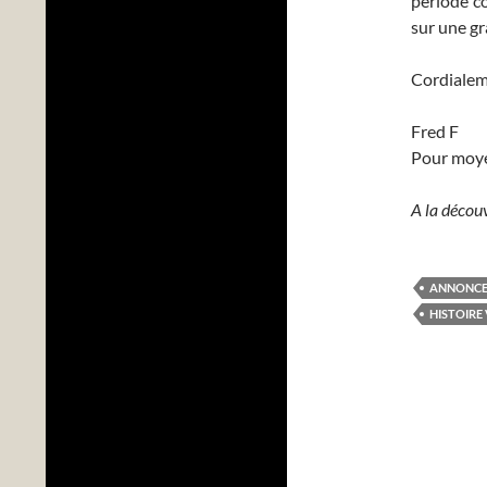
période co
sur une gr
Cordialem
Fred F
Pour moy
A la décou
ANNONC
HISTOIRE