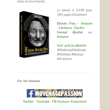
dans la tourmente.
Le ebook à 3,49€ pour
385 pages d'aventure
Ebook :
Fnac –
Amazon
-
Librinova
-
Decitre
Format Broché
sur
Amazon
Voir article détaillé
#MedecineMedievale
#Alchimie #Roman
#Aventure
Sur les réseaux
Twitter
-
Youtube
-
FB Humour Kaamelott