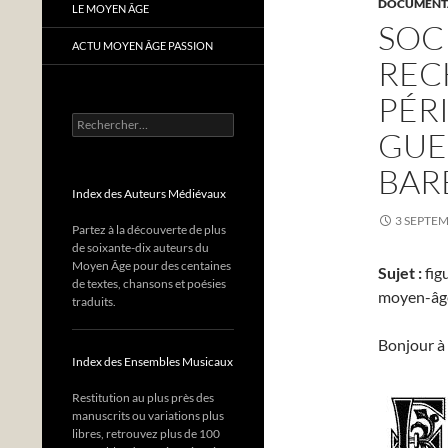
DOCUMENTA
LE MOYEN ÂGE
SOC
ACTU MOYEN ÂGE PASSION
REC
PÉRI
Rechercher :
GUE
BAR
Index des Auteurs Médiévaux
3 SEPTE
Partez à la découverte de plus
de soixante-dix auteurs du
Moyen Âge pour des centaines
Sujet :
fig
de textes, chansons et poésies
moyen-âge
traduits.
Bonjour à 
Index des Ensembles Musicaux
Restitution au plus près des
manuscrits ou variations plus
libres, retrouvez plus de 100