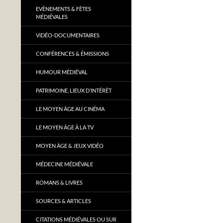
EVÈNEMENTS & FÊTES
MÉDIÉVALES
VIDÉO-DOCUMENTAIRES
CONFÉRENCES & ÉMISSIONS
HUMOUR MÉDIÉVAL
PATRIMOINE, LIEUX D’INTÉRÊT
LE MOYEN ÂGE AU CINÉMA
LE MOYEN ÂGE À LA TV
MOYEN ÂGE & JEUX VIDÉO
MÉDECINE MÉDIÉVALE
ROMANS & LIVRES
SOURCES & ARTICLES
CITATIONS MÉDIÉVALES OU SUR