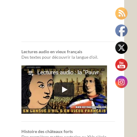
Lectures audio en vieux français
Des textes pour découvrir la langue d'oïl.
Histoire des châteaux forts
Des premières mottes castrales au XVe siècle