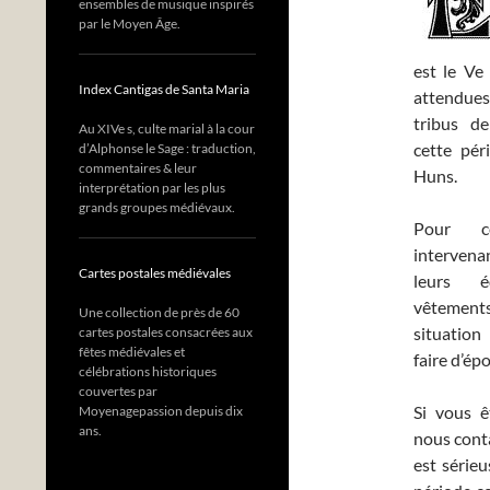
ensembles de musique inspirés
par le Moyen Âge.
est le Ve
Index Cantigas de Santa Maria
attendues
tribus d
Au XIVe s, culte marial à la cour
cette pér
d’Alphonse le Sage : traduction,
commentaires & leur
Huns.
interprétation par les plus
grands groupes médiévaux.
Pour ce
intervena
Cartes postales médiévales
leurs é
vêtemen
Une collection de près de 60
situation
cartes postales consacrées aux
fêtes médiévales et
faire d’ép
célébrations historiques
couvertes par
Si vous ê
Moyenagepassion depuis dix
ans.
nous conta
est sérieu