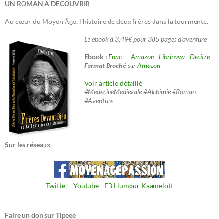
UN ROMAN A DECOUVRIR
Au cœur du Moyen Âge, l'histoire de deux frères dans la tourmente.
Le ebook à 3,49€ pour 385 pages d'aventure
Ebook :
Fnac –
Amazon
-
Librinova
-
Decitre
Format Broché
sur
Amazon
Voir article détaillé
#MedecineMedievale #Alchimie #Roman
#Aventure
Sur les réseaux
Twitter
-
Youtube
-
FB Humour Kaamelott
Faire un don sur Tipeee