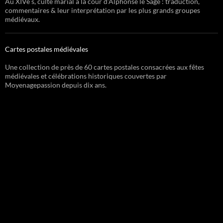
Au XIVe s, culte marial à la cour d’Alphonse le Sage : traduction,
commentaires & leur interprétation par les plus grands groupes
médiévaux.
Cartes postales médiévales
Une collection de près de 60 cartes postales consacrées aux fêtes
médiévales et célébrations historiques couvertes par
Moyenagepassion depuis dix ans.