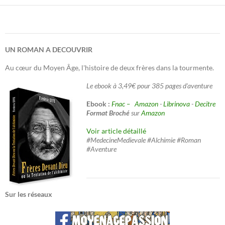
UN ROMAN A DECOUVRIR
Au cœur du Moyen Âge, l'histoire de deux frères dans la tourmente.
Le ebook à 3,49€ pour 385 pages d'aventure
Ebook :
Fnac –
Amazon
-
Librinova
-
Decitre
Format Broché
sur
Amazon
Voir article détaillé
#MedecineMedievale #Alchimie #Roman
#Aventure
Sur les réseaux