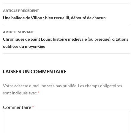
Navigation
ARTICLE PRÉCÉDENT
des
Une ballade de Villon : bien recueilli, débouté de chacun
articles
ARTICLE SUIVANT
Chroniques de Saint Louis: histoire médiévale (ou presque), citations
oubliées du moyen-âge
LAISSER UN COMMENTAIRE
Votre adresse e-mail ne sera pas publiée.
Les champs obligatoires
sont indiqués avec
*
Commentaire
*