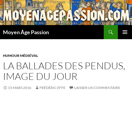
Aller
au
contenu
Recherche
Moyen Âge Passion
MENU
PRINCI
HUMOUR MÉDIÉVAL
LA BALLADES DES PENDUS,
IMAGE DU JOUR
15 MARS 2016
FRÉDÉRIC EFFE
LAISSER UN COMMENTAIRE