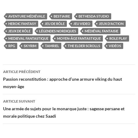
AVENTURE MÉDIÉVALE
BESTIAIRE
BETHESDA STUDIO
HEROIC FANTASY
JEU DE RÔLE
JEU VIDEO
JEUX D'ACTION
JEUX DE RÔLE
LÉGENDES NORDIQUES
MÉDIÉVAL FANTAISIE
MEDIEVAL FANTASTIQUE
MOYEN-ÂGE FANTASTIQUE
ROLE PLAY
RPG
SKYRIM
TAMRIEL
THE ELDER SCROLLS
VIDÉOS
Navigation
ARTICLE PRÉCÉDENT
des
Passion reconstitution : approche d’une armure viking du haut
moyen-âge
articles
ARTICLE SUIVANT
Une armée de sujets pour le monarque juste : sagesse persane et
morale politique chez Saadi