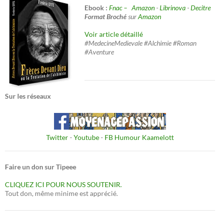
Ebook :
Fnac –
Amazon
-
Librinova
-
Decitre
Format Broché
sur
Amazon
Voir article détaillé
#MedecineMedievale #Alchimie #Roman
#Aventure
Sur les réseaux
Twitter
-
Youtube
-
FB Humour Kaamelott
Faire un don sur Tipeee
CLIQUEZ ICI POUR NOUS SOUTENIR.
Tout don, même minime est apprécié.