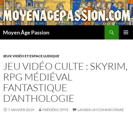
Aller
au
contenu
Recherche
Moyen Âge Passion
MENU
PRINCI
JEUX VIDÉO ET ESPACE LUDIQUE
JEU VIDÉO CULTE : SKYRIM,
RPG MÉDIÉVAL
FANTASTIQUE
D’ANTHOLOGIE
7 JANVIER 2019
FRÉDÉRIC EFFE
LAISSER UN COMMENTAIRE