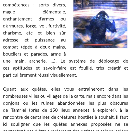
compétences : sorts divers,
magie élémentale,
enchantement d’armes ou
d’armures, forge, vol, furtivité,
charisme, etc, et bien sûr
adresse et puissance au
combat (épée à deux mains,
boucliers et parades, arme à
une main, archerie, …). Le système de déblocage de
ces aptitudes et savoir-faire est fouillé, très créatif et
particulièrement réussi visuellement.
Quant aux quêtes, elles vous entraîneront dans les
nombreuses villes ou villages de la carte, mais encore dans les
donjons ou les ruines abandonnées les plus obscures
de
Tamriel
(près de 150 lieux annexes à explorer), à la
rencontre de centaines de créatures hostiles à souhait. Il faut
ici souligner que les quêtes annexes proposées ne se
contentent pas d’être simplement des petites missions isolées