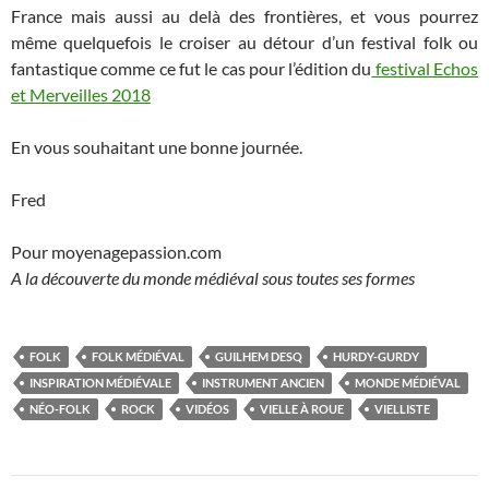
France mais aussi au delà des frontières, et vous pourrez
même quelquefois le croiser au détour d’un festival folk ou
fantastique comme ce fut le cas pour l’édition du
festival Echos
et Merveilles 2018
En vous souhaitant une bonne journée.
Fred
Pour moyenagepassion.com
A la découverte du monde médiéval sous toutes ses formes
FOLK
FOLK MÉDIÉVAL
GUILHEM DESQ
HURDY-GURDY
INSPIRATION MÉDIÉVALE
INSTRUMENT ANCIEN
MONDE MÉDIÉVAL
NÉO-FOLK
ROCK
VIDÉOS
VIELLE À ROUE
VIELLISTE