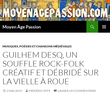
Aller
au
contenu
Recherche
Moyen Âge Passion
MENU
PRINCI
MUSIQUES, POÉSIES ET CHANSONS MÉDIÉVALES
GUILHEM DESQ, UN
SOUFFLE ROCK-FOLK
CRÉATIF ET DÉBRIDÉ SUR
LA VIELLE À ROUE
2 MAI 2019
FRÉDÉRIC EFFE
LAISSER UN COMMENTAIRE