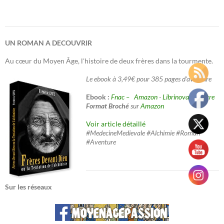
UN ROMAN A DECOUVRIR
Au cœur du Moyen Âge, l'histoire de deux frères dans la tourmente.
Le ebook à 3,49€ pour 385 pages d'aventure
Ebook :
Fnac –
Amazon
-
Librinova
-
Decitre
Format Broché
sur
Amazon
Voir article détaillé
#MedecineMedievale #Alchimie #Roman
#Aventure
Sur les réseaux